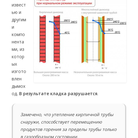
извест
ью и
другим
и
компо
нента
ми, из
котор
ых
изгото
влен
дымох
од.
В результате кладка разрушается
.
Замечено, что утепление кирпичной трубы
снаружи, способствует перемещению
продуктов горения за пределы трубы только
в газообразном состоянии.