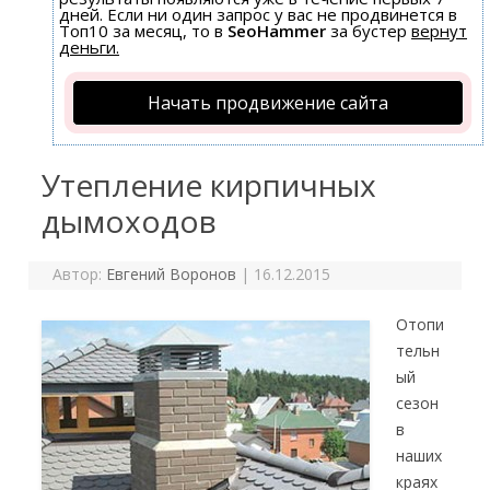
дней. Если ни один запрос у вас не продвинется в
Топ10 за месяц, то в
SeoHammer
за бустер
вернут
деньги.
Начать продвижение сайта
Утепление кирпичных
дымоходов
Автор:
Евгений Воронов
|
16.12.2015
Отопи
тельн
ый
сезон
в
наших
краях