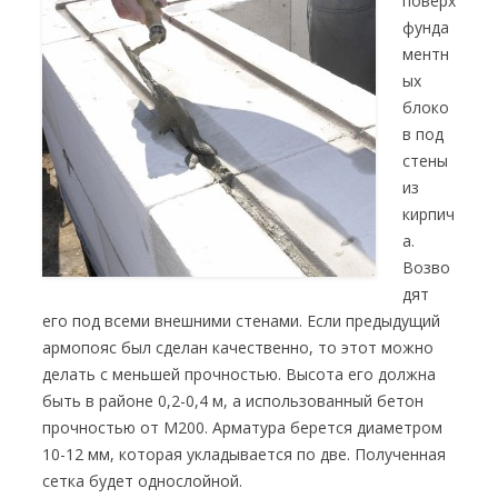
поверх
фунда
ментн
ых
блоко
в под
стены
из
кирпич
а.
Возво
дят
его под всеми внешними стенами. Если предыдущий
армопояс был сделан качественно, то этот можно
делать с меньшей прочностью. Высота его должна
быть в районе 0,2-0,4 м, а использованный бетон
прочностью от М200. Арматура берется диаметром
10-12 мм, которая укладывается по две. Полученная
сетка будет однослойной.