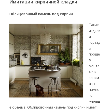
Имитации кирпичной кладки
Облицовочный камень под кирпич
Такие
издели
я
горазд
о
проще
в
монта
же и
заним
ают
намно
го
меньш
е объёма. Облицовочный камень под кирпич имеет