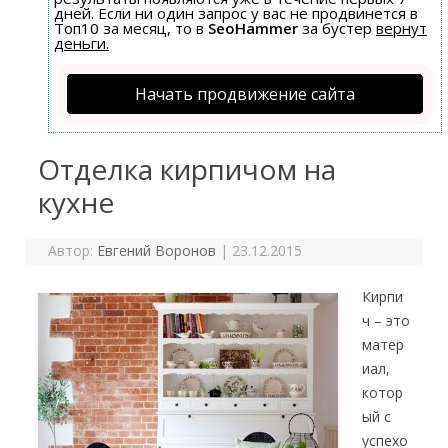
дней. Если ни один запрос у вас не продвинется в
Топ10 за месяц, то в
SeoHammer
за бустер
вернут
деньги.
Начать продвижение сайта
Отделка кирпичом на
кухне
Автор:
Евгений Воронов
|
23.12.2015
Кирпи
ч – это
матер
иал,
котор
ый с
успехо