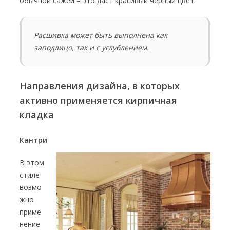
обычной сажей – это даст красивый чёрный цвет.
Расшивка может быть выполнена как
заподлицо, так и с углублением.
Направления дизайна, в которых
активно применяется кирпичная
кладка
Кантри
В этом
стиле
возмо
жно
приме
нение