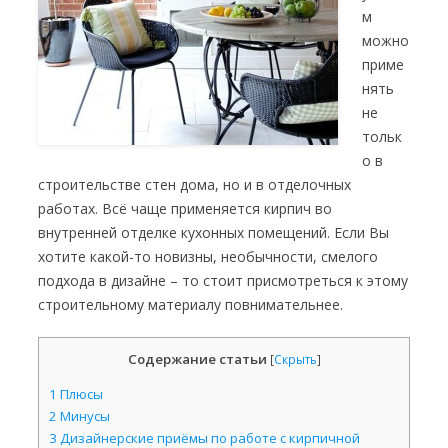
м
можно
приме
нять
не
тольк
о в
строительстве стен дома, но и в отделочных
работах. Всё чаще применяется кирпич во
внутренней отделке кухонных помещений. Если Вы
хотите какой-то новизны, необычности, смелого
подхода в дизайне – то стоит присмотреться к этому
строительному материалу повнимательнее.
Содержание статьи
[
Скрыть
]
1
Плюсы
2
Минусы
3
Дизайнерские приёмы по работе с кирпичной