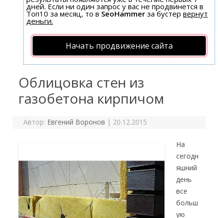
дней. Если ни один запрос у вас не продвинется в
Топ10 за месяц, то в
SeoHammer
за бустер
вернут
деньги.
Начать продвижение сайта
Облицовка стен из
газобетона кирпичом
Автор:
Евгений Воронов
|
20.12.2015
На
сегодн
яшний
день
все
больш
ую