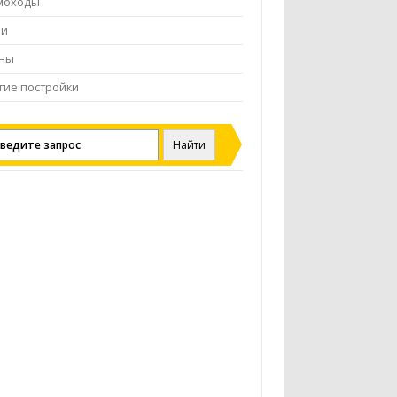
моходы
чи
ены
гие постройки