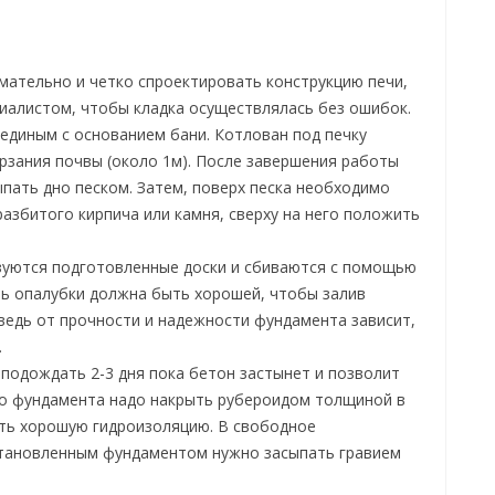
ательно и четко спроектировать конструкцию печи,
иалистом, чтобы кладка осуществлялась без ошибок.
единым с основанием бани. Котлован под печку
зания почвы (около 1м). После завершения работы
пать дно песком. Затем, поверх песка необходимо
разбитого кирпича или камня, сверху на него положить
зуются подготовленные доски и сбиваются с помощью
ть опалубки должна быть хорошей, чтобы залив
ведь от прочности и надежности фундамента зависит,
.
подождать 2-3 дня пока бетон застынет и позволит
го фундамента надо накрыть рубероидом толщиной в
ить хорошую гидроизоляцию. В свободное
становленным фундаментом нужно засыпать гравием