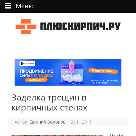
Меню
Перейти к тексту
Заделка трещин в
кирпичных стенах
Автор:
Евгений Воронов
|
29.11.2015
Наибо