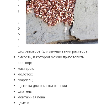
к
а
н
е
б
о
л
ь
ших размеров (для замешивания раствора);
емкость, в которой можно приготовить
раствор;
мастерок;
молоток;
скарпель;
щеточка для очистки от пыли;
шпатель;
монтажная пена;
цемент;