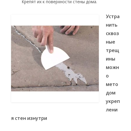
Крепят их к поверхности стены дома.
Устра
нить
сквоз
ные
трещ
ины
можн
о
мето
дом
укреп
лени
я стен изнутри