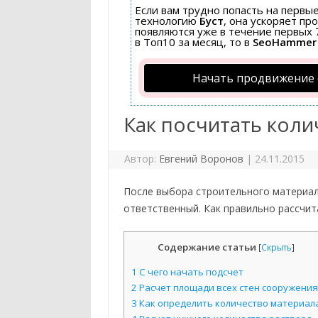
Если вам трудно попасть на первы
технологию
Буст
, она ускоряет пр
появляются уже в течение первых 7
в Топ10 за месяц, то в
SeoHammer
Начать продвижение 
Как посчитать коли
Автор:
Евгений Воронов
|
24.11.2015
После выбора строительного материала
ответственный. Как правильно рассчи
Содержание статьи
[
Скрыть
]
1
С чего начать подсчет
2
Расчет площади всех стен сооружения
3
Как определить количество материал