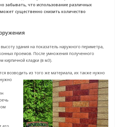
но забывать, что использование различных
может существенно снизить количество
ооружения
 высоту здания на показатель наружного периметра,
оконных проемов. После умножения полученного
 кирпичной кладки (в м3).
тся возводить из того же материала, их также нужно
 нужно
ен
 речь
ном
т его