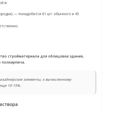
й в:
родки) — понадобится 61 шт. обычного и 45
етственно;
тво стройматериала для облицовки здания,
в полкирпича.
изайнерские элементы, к вычисленному
еще 10-15%.
аствора