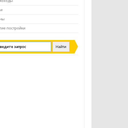
моходы
чи
ены
гие постройки