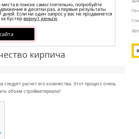
Ды
е места в поиске самостоятельно, попробуйте
одвижение в десятки раз, а первые результаты
Пе
 дней. Если ни один запрос у вас не продвинется
за бустер
вернут деньги.
Ст
Дру
сайта
чество кирпича
 следует расчет его количества. Этот процесс очень
тать объем стройматериала?
а