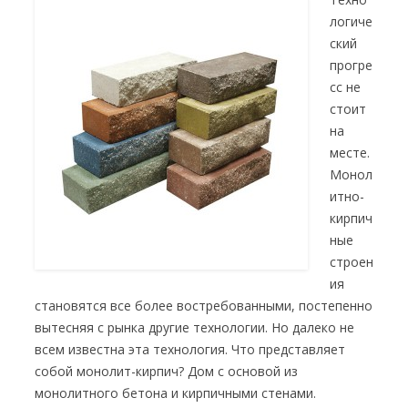
логиче
ский
прогре
сс не
стоит
на
месте.
Монол
итно-
кирпич
ные
строен
ия
становятся все более востребованными, постепенно
вытесняя с рынка другие технологии. Но далеко не
всем известна эта технология. Что представляет
собой монолит-кирпич? Дом с основой из
монолитного бетона и кирпичными стенами.