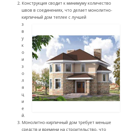
Конструкция сводит к минимуму количество
швов в соединениях, что делает монолитно-
кирпичный
дом теплее с лучшей
з
в
у
к
о
и
з
о
л
я
ц
и
е
й.
Монолитно-кирпичный дом требует меньше
средств и времени на строительство, что