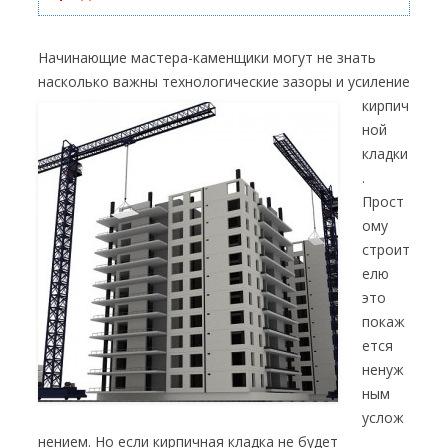
Начинающие мастера-каменщики могут не знать
насколько важны технологические зазоры и усиление
кирпич
ной
кладки
.
Прост
ому
строит
елю
это
покаж
ется
ненуж
ным
услож
нением. Но если кирпичная кладка не будет