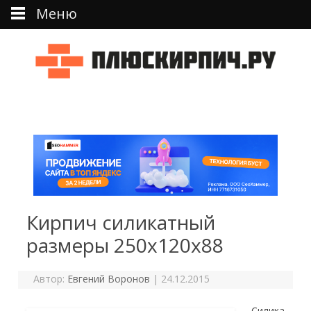
Меню
Перейти к тексту
Кирпич силикатный
размеры 250х120х88
Автор:
Евгений Воронов
|
24.12.2015
Силика