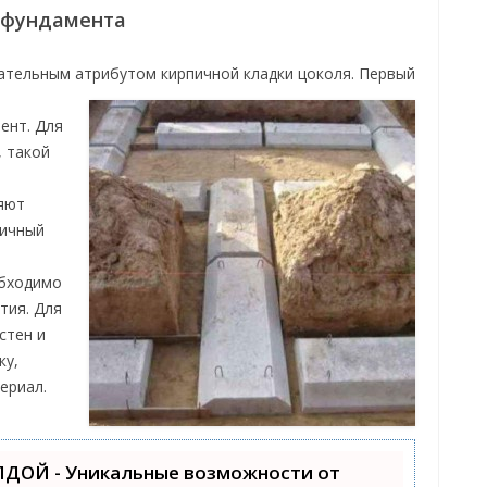
 фундамента
зательным атрибутом кирпичной кладки цоколя. Первый
ент. Для
, такой
яют
пичный
обходимо
тия. Для
стен и
ку,
ериал.
ЛДОЙ - Уникальные возможности от