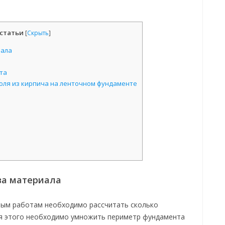
статьи
[
Скрыть
]
иала
та
оля из кирпича на ленточном фундаменте
ва материала
ьным работам необходимо рассчитать сколько
ля этого необходимо умножить периметр фундамента