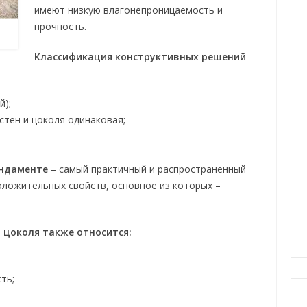
имеют низкую влагонепроницаемость и
прочность.
Классификация конструктивных решений
й);
стен и цоколя одинаковая;
ундаменте
– самый практичный и распространенный
положительных свойств, основное из которых –
 цоколя также относится:
ть;