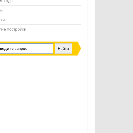
моходы
чи
ены
гие постройки