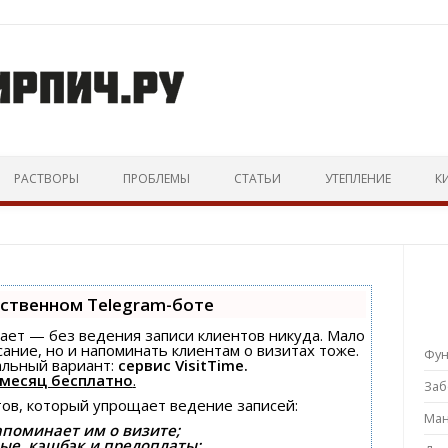
Перейти к тексту
РАСТВОРЫ
ПРОБЛЕМЫ
СТАТЬИ
УТЕПЛЕНИЕ
К
бственном Telegram-боте
знает — без ведения записи клиентов никуда. Мало
сание, но и напоминать клиентам о визитах тоже.
Фу
льный вариант:
сервис VisitTime.
месяц бесплатно
.
За
тов, который упрощает ведение записей:
Ман
апоминает им о визите;
ые, кэшбэк и предоплаты;