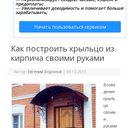
предоплаты;
—
Увеличивает доходимость и помогает больше
зарабатывать;
Начать пользоваться сервисом
Как построить крыльцо из
кирпича своими руками
Автор:
Евгений Воронов
|
09.12.2015
Возве
дение
крыль
ца
своим
и
руками