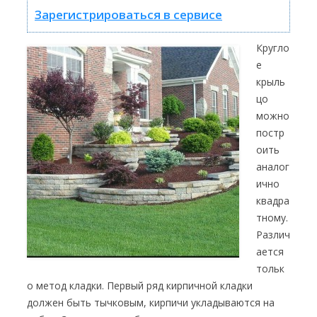
Зарегистрироваться в сервисе
Кругло
е
крыль
цо
можно
постр
оить
аналог
ично
квадра
тному.
Различ
ается
тольк
о метод кладки. Первый ряд кирпичной кладки
должен быть тычковым, кирпичи укладываются на