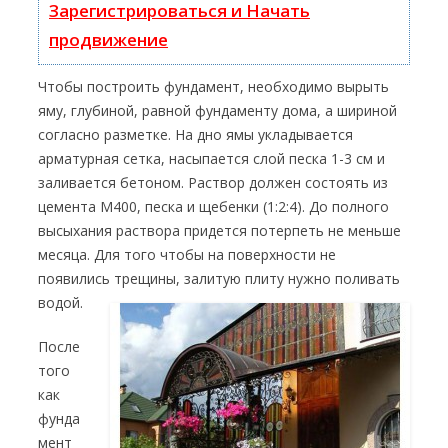
Зарегистрироваться и Начать
продвижение
Чтобы построить фундамент, необходимо вырыть
яму, глубиной, равной фундаменту дома, а шириной
согласно разметке. На дно ямы укладывается
арматурная сетка, насыпается слой песка 1-3 см и
заливается бетоном. Раствор должен состоять из
цемента М400, песка и щебенки (1:2:4). До полного
высыхания раствора придется потерпеть не меньше
месяца. Для того чтобы на поверхности не
появились трещины, залитую плиту нужно поливать
водой.
После
того
как
фунда
мент