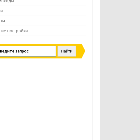
моходы
чи
ены
гие постройки