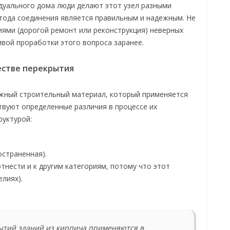
дуального дома люди делают этот узел разными
тода соединения является правильным и надежным. Не
ями (дорогой ремонт или реконструкция) неверных
вой проработки этого вопроса заранее.
естве перекрытия
жный строительный материал, который применяется
твуют определенные различия в процессе их
руктурой:
страненная).
тнести и к другим категориям, потому что этот
елиях).
ытий зданий из кирпича применяются в