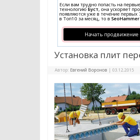
Если вам трудно попасть на первы
технологию
Буст
, она ускоряет пр
появляются уже в течение первых 7
в Топ10 за месяц, то в
SeoHammer
Начать продвижение 
Установка плит пе
Автор:
Евгений Воронов
|
03.12.2015