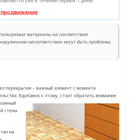
появляются уже в течение первых 7 дней.
ь продвижение
спользуемые материалы на соответствие
бнаруженном несоответствии могут быть проблемы
узел перекрытия – важный элемент с момента
льства. Вдобавок к этому, стоит обратить внимание
язанный
ой стены
тан на
ь