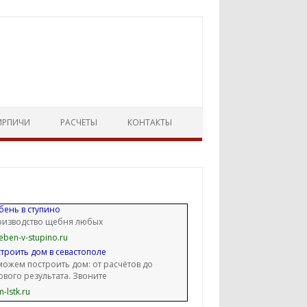
ИРПИЧИ
РАСЧЕТЫ
КОНТАКТЫ
ень в ступино
оизводство щебня любых
eben-v-stupino.ru
троить дом в севастополе
ожем построить дом: от расчётов до
ового результата. Звоните
-lstk.ru