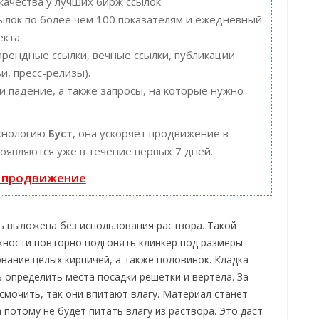
качества у лучших бирж ссылок.
сылок по более чем 100 показателям и ежедневный
кта.
арендные ссылки, вечные ссылки, публикации
и, пресс-релизы).
 падение, а также запросы, на которые нужно
хнологию
Буст
, она ускоряет продвижение в
появляются уже в течение первых 7 дней.
ь продвижение
ь выложена без использования раствора. Такой
жности повторно подгонять клинкер под размеры
ание целых кирпичей, а также половинок. Кладка
 определить места посадки решетки и вертела. За
смочить, так они впитают влагу. Материал станет
 потому не будет питать влагу из раствора. Это даст