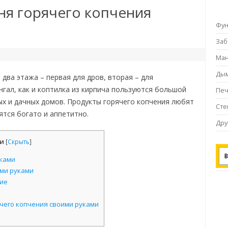
ня горячего копчения
Фу
За
Ман
Ды
два этажа – первая для дров, вторая – для
нгал, как и коптилка из кирпича пользуются большой
Пе
х и дачных домов. Продукты горячего копчения любят
Ст
ятся богато и аппетитно.
Дру
и
[
Скрыть
]
ками
ими руками
ие
чего копчения своими руками