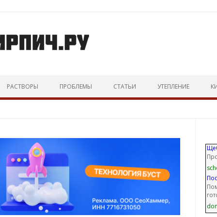
Перейти к тексту
РАСТВОРЫ
ПРОБЛЕМЫ
СТАТЬИ
УТЕПЛЕНИЕ
К
Щеб
Пр
sch
Пос
Пом
гот
dom