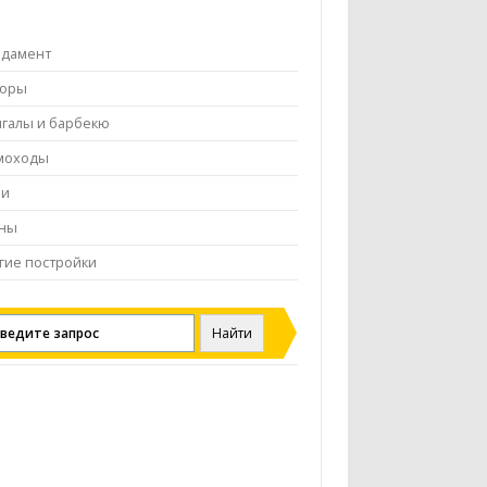
ндамент
боры
галы и барбекю
моходы
чи
ены
гие постройки