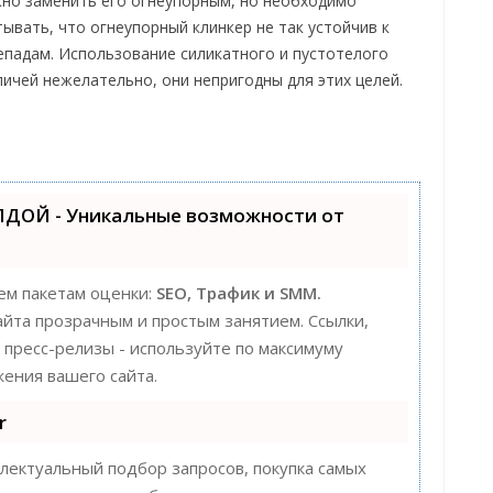
но заменить его огнеупорным, но необходимо
тывать, что огнеупорный клинкер не так устойчив к
епадам. Использование силикатного и пустотелого
пичей нежелательно, они непригодны для этих целей.
ЛДОЙ - Уникальные возможности от
ем пакетам оценки:
SEO, Трафик и SMM.
та прозрачным и простым занятием. Ссылки,
, пресс-релизы - используйте по максимуму
ения вашего сайта.
r
лектуальный подбор запросов, покупка самых